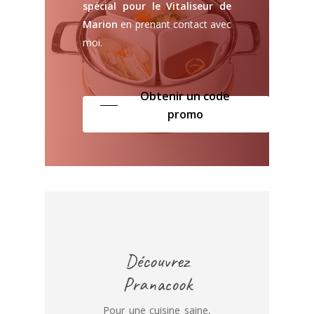
spécial pour le Vitaliseur de
Marion
en prenant contact avec
moi.
Obtenir un code
promo
Découvrez
Pranacook
Pour une cuisine saine,